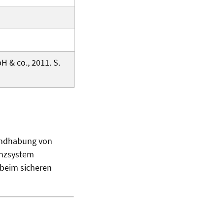
 & co., 2011. S.
Handhabung von
enzsystem
 beim sicheren