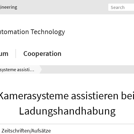
gineering
Automation Technology
ium
Cooperation
3D-Kamerasysteme assistieren bei der Ladungshandhabung
Kamerasysteme assistieren bei
Ladungshandhabung
Zeitschriften/Aufsätze