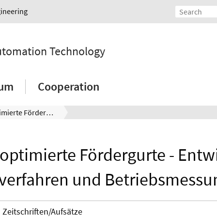
gineering
Automation Technology
ium
Cooperation
Energieoptimierte Fördergurte - Entwicklung, Prüfverfahren und Betriebsmessungen
optimierte Fördergurte - Entw
fverfahren und Betriebsmessu
Zeitschriften/Aufsätze