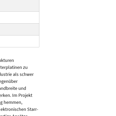
rukturen
terplatinen zu
dustrie als schwer
gegenüber
Bandbreite und
rken. Im Projekt
ung hemmen,
lektronischen Starr-