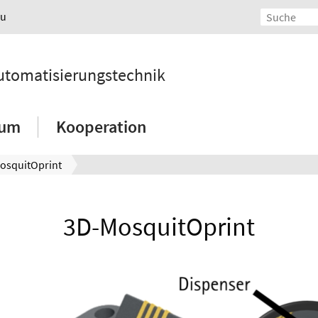
au
 Automatisierungstechnik
ium
Kooperation
osquitOprint
3D-MosquitOprint