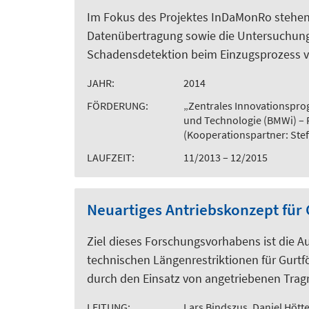
Im Fokus des Projektes InDaMonRo stehen d
Datenübertragung sowie die Untersuchung
Schadensdetektion beim Einzugsprozess v
JAHR:
2014
FÖRDERUNG:
„Zentrales Innovationspro
und Technologie (BMWi) –
(Kooperationspartner: Stef
LAUFZEIT:
11/2013 – 12/2015
Neuartiges Antriebskonzept für 
Ziel dieses Forschungsvorhabens ist die A
technischen Längenrestriktionen für Gurt
durch den Einsatz von angetriebenen Tragr
LEITUNG:
Lars Bindszus, Daniel Hött