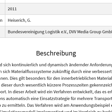
2011
en
Heiserich, G.
Bundesvereinigung Logistik e.V., DVV Media Group Gmb
Beschreibung
d sich kontinuierlich und dynamisch ändernder Anforderun
 sich Materialflusssysteme zukünftig durch eine verbesserte
hnen. Dies gilt besonders für den innerbetrieblichen Materia
a dieser durch wesentlich kürzere Prozesszeiten gekennzeich
rt. In dieser Arbeit wird ein Verfahren entwickelt, das es er
ns automatisch eine Einsatzstrategie für mehrere Transpor
 zu ermitteln. Das Verfahren wird am Anwendungsbeispiel 
Simulationsmodell implementiert und im Vergleich zu he