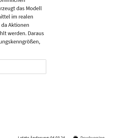
erzeugt das Modell
ittel im realen
, da Aktionen
ählt werden. Daraus
stungskenngrößen,
Letzte Änderung: 04.03.24
Druckversion