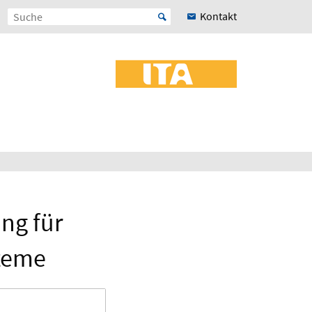
Kontakt
ng für
steme