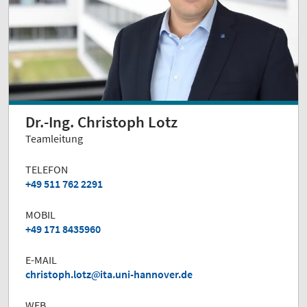
Dr.-Ing. Christoph Lotz
Teamleitung
TELEFON
+49 511 762 2291
MOBIL
+49 171 8435960
E-MAIL
christoph.lotz
ita.uni-hannover.de
WEB