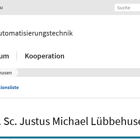
au
 Automatisierungstechnik
ium
Kooperation
ehusen
ionsliste
. Sc. Justus Michael Lübbehus