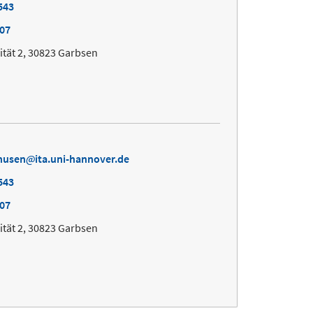
543
007
ität 2, 30823 Garbsen
husen
ita.uni-hannover.de
543
007
ität 2, 30823 Garbsen