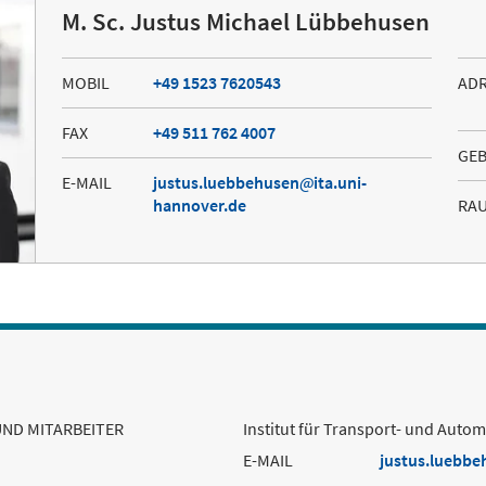
M. Sc. Justus Michael Lübbehusen
MOBIL
+49 1523 7620543
AD
FAX
+49 511 762 4007
GE
E-MAIL
justus.luebbehusen
ita.uni-
hannover.de
RA
UND MITARBEITER
Institut für Transport- und Auto
E-MAIL
justus.luebbe