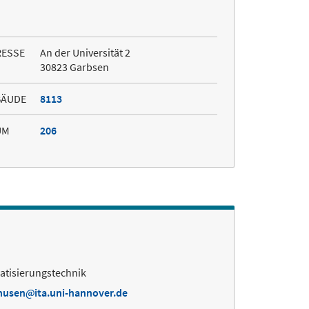
RESSE
An der Universität 2
30823 Garbsen
BÄUDE
8113
UM
206
matisierungstechnik
husen
ita.uni-hannover.de