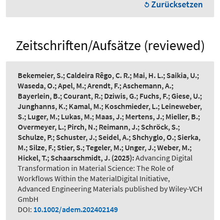
Zurücksetzen
Zeitschriften/Aufsätze (reviewed)
Bekemeier, S.; Caldeira Rêgo, C. R.; Mai, H. L.; Saikia, U.;
Waseda, O.; Apel, M.; Arendt, F.; Aschemann, A.;
Bayerlein, B.; Courant, R.; Dziwis, G.; Fuchs, F.; Giese, U.;
Junghanns, K.; Kamal, M.; Koschmieder, L.; Leineweber,
S.; Luger, M.; Lukas, M.; Maas, J.; Mertens, J.; Mieller, B.;
Overmeyer, L.; Pirch, N.; Reimann, J.; Schröck, S.;
Schulze, P.; Schuster, J.; Seidel, A.; Shchyglo, O.; Sierka,
M.; Silze, F.; Stier, S.; Tegeler, M.; Unger, J.; Weber, M.;
Hickel, T.; Schaarschmidt, J.
(2025):
Advancing Digital
Transformation in Material Science: The Role of
Workflows Within the MaterialDigital Initiative
,
Advanced Engineering Materials published by Wiley-VCH
GmbH
DOI:
10.1002/adem.202402149