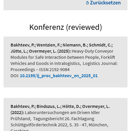
Zurücksetzen
Konferenz (reviewed)
Bakhteev, P.; Wentzien, F.; Niemann, B.; Schmidt, C.;
Jütte, L.; Overmeyer, L.
(2025):
Heavy-Duty Conveyor
Modules for Safe Interaction between People, Forklift
Vehicles and Goods in Intralogistics
,
Logistics Journal:
Proceedings – ISSN 2192-9084
DOI:
10.2195/lj_proc_bakhteev_en_2025_01
Bakhteev, P.; Bindszus, L.; Hötte, D.; Overmeyer, L.
(2022):
Laboruntersuchungen am Driven Idler
Prüfstand
,
Tagungsbericht 26. Fachtagung
Schüttgutfördertechnik 2022, S. 35 - 47, München,
Garching