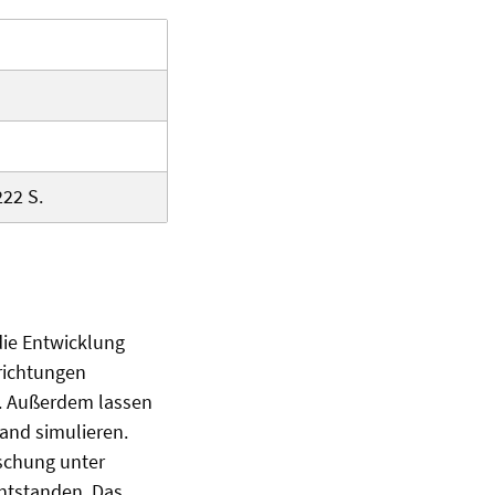
222 S.
die Entwicklung
richtungen
n. Außerdem lassen
and simulieren.
rschung unter
ntstanden. Das