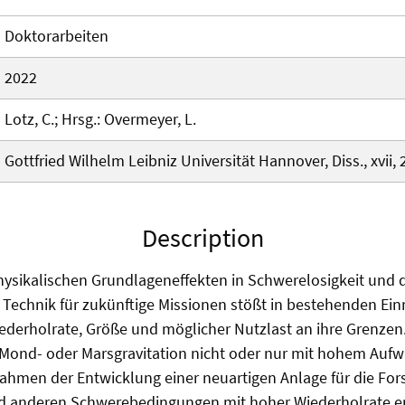
Doktorarbeiten
2022
Lotz, C.; Hrsg.: Overmeyer, L.
Gottfried Wilhelm Leibniz Universität Hannover, Diss., xvii, 
Description
hysikalischen Grundlageneffekten in Schwerelosigkeit und 
Technik für zukünftige Missionen stößt in bestehenden Ein
Wiederholrate, Größe und möglicher Nutzlast an ihre Grenze
 Mond- oder Marsgravitation nicht oder nur mit hohem Aufw
 Rahmen der Entwicklung einer neuartigen Anlage für die Fo
nd anderen Schwerebedingungen mit hoher Wiederholrate e