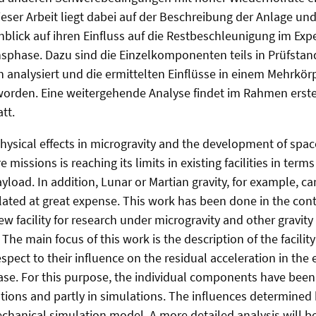
er Arbeit liegt dabei auf der Beschreibung der Anlage und
blick auf ihren Einfluss auf die Restbeschleunigung im Ex
nsphase. Dazu sind die Einzelkomponenten teils in Prüfst
en analysiert und die ermittelten Einflüsse in einem Mehrkö
rden. Eine weitergehende Analyse findet im Rahmen erste
tt.
hysical effects in microgravity and the development of spac
 missions is reaching its limits in existing facilities in terms
yload. In addition, Lunar or Martian gravity, for example, 
lated at great expense. This work has been done in the cont
w facility for research under microgravity and other gravity
 The main focus of this work is the description of the facility
pect to their influence on the residual acceleration in the
ase. For this purpose, the individual components have been 
ations and partly in simulations. The influences determined
hanical simulation model. A more detailed analysis will be