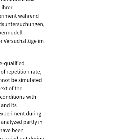
 ihrer
periment während
andsuntersuchungen,
rpermodell
r Versuchsflüge im
e-qualified
 of repetition rate,
cannot be simulated
ext of the
 conditions with
 and its
 experiment during
analyzed partly in
 have been
 carried out during