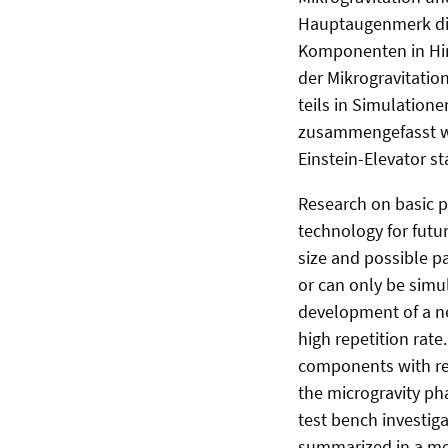
Hauptaugenmerk dies
Komponenten in Hin
der Mikrogravitatio
teils in Simulation
zusammengefasst wo
Einstein-Elevator sta
Research on basic p
technology for future
size and possible pa
or can only be simu
development of a ne
high repetition rate.
components with res
the microgravity ph
test bench investig
summarized in a mec