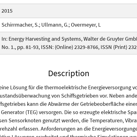
2015
Schirrmacher, S.; Ullmann, G.; Overmeyer, L
In: Energy Harvesting and Systems, Walter de Gruyter GmbH,
No. 1., pp. 81-93, ISSN: (Online) 2329-8766, ISSN (Print) 23
Description
lt eine Lösung für die thermoelektrische Energieversorgung 
ustandsüberwachung von Schiffsgetrieben vor. Neben ande
ffsgetriebes kann die Abwärme der Getriebeoberfläche eine
 Generator (TEG) versorgen. Die so erzeugte elektrische S
osen Sensorknoten genutzt werden, die Temperaturen, Vibra
hzahl erfassen. Anforderungen an die Energieversorgung
uktive Lösungen erarbeitet und thermische Simulationen we