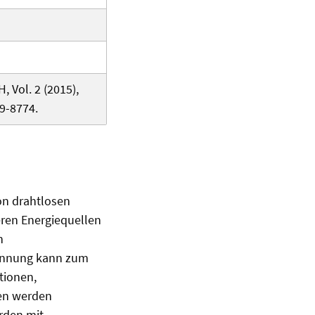
 Vol. 2 (2015),
29-8774.
von drahtlosen
ren Energiequellen
n
pannung kann zum
tionen,
en werden
rden mit