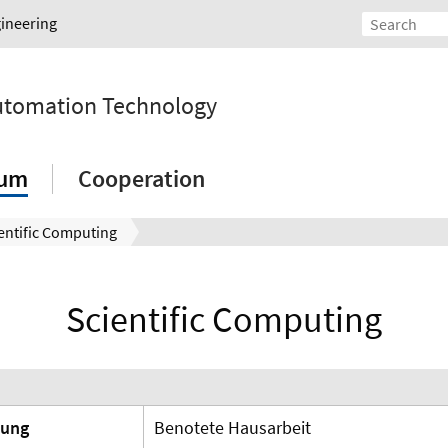
gineering
Automation Technology
ium
Cooperation
entific Computing
Scientific Computing
tung
Benotete Hausarbeit